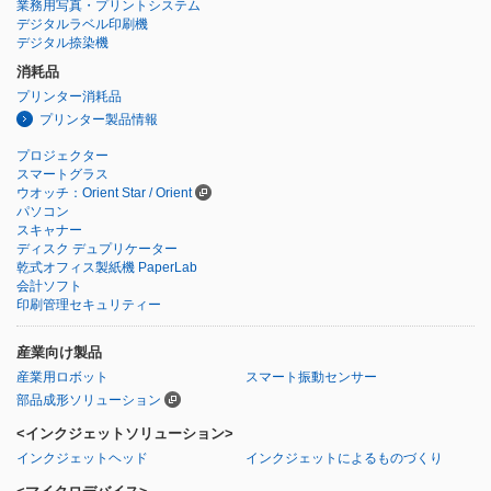
業務用写真・プリントシステム
デジタルラベル印刷機
デジタル捺染機
消耗品
プリンター消耗品
プリンター製品情報
プロジェクター
スマートグラス
ウオッチ：Orient Star / Orient
パソコン
スキャナー
ディスク デュプリケーター
乾式オフィス製紙機 PaperLab
会計ソフト
印刷管理セキュリティー
産業向け製品
産業用ロボット
スマート振動センサー
部品成形ソリューション
<インクジェットソリューション>
インクジェットヘッド
インクジェットによるものづくり