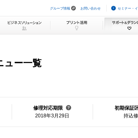
グループ情報
お問い合わせ
セミナー・イ
ナ
ビ
ゲ
ー
シ
ョ
ン
を
ス
キ
メニュー一覧
ッ
プ
修理対応期限
初期保証
2018年3月29日
持込