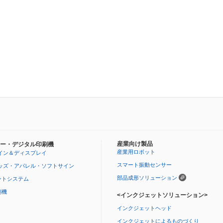
産業向け製品
ー・デジタル印刷機
産業用ロボット
イン＆ディスプレイ
スマート振動センサー
ッズ・アパレル・ソフトサイン
部品成形ソリューション
ントシステム
刷機
<インクジェットソリューション>
インクジェットヘッド
インクジェットによるものづくり