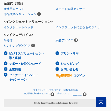
産業向け製品
産業用ロボット
スマート振動センサー
部品成形ソリューション
<インクジェットソリューション>
インクジェットヘッド
インクジェットによるものづくり
<マイクロデバイス>
半導体
水晶デバイス
センシングデバイス
ビジネスソリューション・
プリント活用
導入事例
サポート&ダウンロード
ショッピング
企業情報
お問い合わせ
セミナー・イベント・
ログイン
キャンペーン
サイトマップ
お問い合わせ
ご利用上の注意
個人情報の取り扱いについて
商標について
epson.com
© Seiko Epson Corp. / Epson Sales Japan Corp.
2026