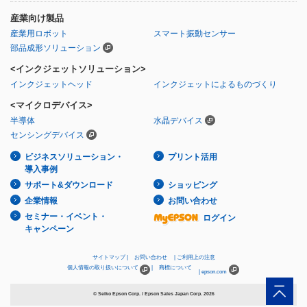
産業向け製品
産業用ロボット
スマート振動センサー
部品成形ソリューション
<インクジェットソリューション>
インクジェットヘッド
インクジェットによるものづくり
<マイクロデバイス>
半導体
水晶デバイス
センシングデバイス
ビジネスソリューション・
プリント活用
導入事例
サポート&ダウンロード
ショッピング
企業情報
お問い合わせ
セミナー・イベント・
ログイン
キャンペーン
サイトマップ
お問い合わせ
ご利用上の注意
個人情報の取り扱いについて
商標について
epson.com
© Seiko Epson Corp. / Epson Sales Japan Corp.
2026