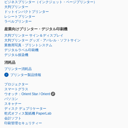
ビジネスプリンター
（インクジェット・ページプリンター）
大判プリンター
ドットインパクトプリンター
レシートプリンター
ラベルプリンター
産業向けプリンター・デジタル印刷機
大判プリンター サイン＆ディスプレイ
大判プリンター グッズ・アパレル・ソフトサイン
業務用写真・プリントシステム
デジタルラベル印刷機
デジタル捺染機
消耗品
プリンター消耗品
プリンター製品情報
プロジェクター
スマートグラス
ウオッチ：Orient Star / Orient
パソコン
スキャナー
ディスク デュプリケーター
乾式オフィス製紙機 PaperLab
会計ソフト
印刷管理セキュリティー