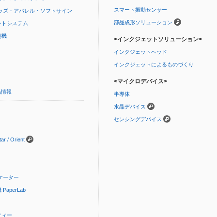
スマート振動センサー
ッズ・アパレル・ソフトサイン
部品成形ソリューション
ントシステム
刷機
<インクジェットソリューション>
インクジェットヘッド
インクジェットによるものづくり
<マイクロデバイス>
品情報
半導体
水晶デバイス
センシングデバイス
 / Orient
ケーター
aperLab
ティー