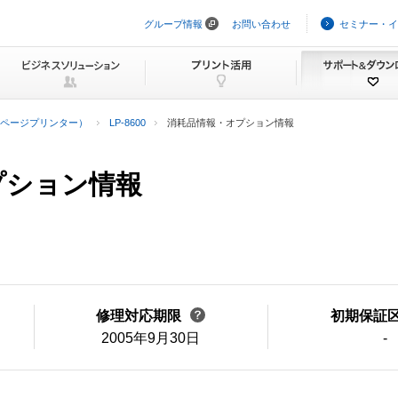
グループ情報
お問い合わせ
セミナー・イ
ナ
ビ
ゲ
ー
シ
ョ
ン
ページプリンター）
LP-8600
消耗品情報・オプション情報
を
ス
キ
ッ
オプション情報
プ
修理対応期限
初期保証
2005年9月30日
-