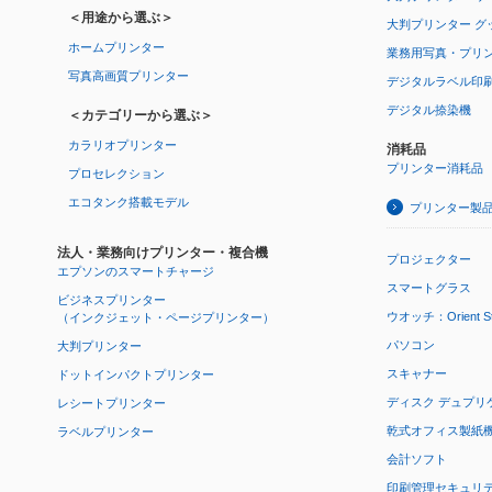
＜用途から選ぶ＞
大判プリンター グ
ホームプリンター
業務用写真・プリ
写真高画質プリンター
デジタルラベル印
デジタル捺染機
＜カテゴリーから選ぶ＞
カラリオプリンター
消耗品
プリンター消耗品
プロセレクション
エコタンク搭載モデル
プリンター製
法人・業務向けプリンター・複合機
プロジェクター
エプソンのスマートチャージ
スマートグラス
ビジネスプリンター
ウオッチ：Orient Star
（インクジェット・ページプリンター）
パソコン
大判プリンター
スキャナー
ドットインパクトプリンター
ディスク デュプリ
レシートプリンター
乾式オフィス製紙機 P
ラベルプリンター
会計ソフト
印刷管理セキュリ