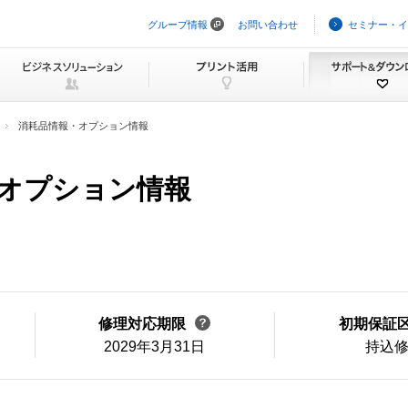
グループ情報
お問い合わせ
セミナー・イ
ナ
ビ
ゲ
ー
シ
ョ
ン
消耗品情報・オプション情報
を
ス
キ
ッ
報・オプション情報
プ
修理対応期限
初期保証
2029年3月31日
持込