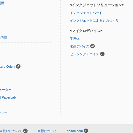
刷機
<インクジェットソリューション>
インクジェットヘッド
インクジェットによるものづくり
<マイクロデバイス>
品情報
半導体
水晶デバイス
センシングデバイス
 / Orient
ケーター
aperLab
ティー
り扱いについて
商標について
epson.com