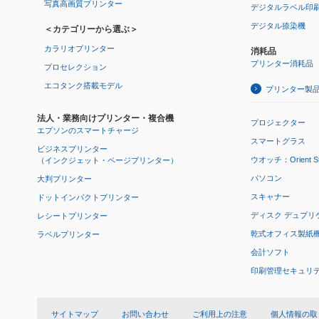
写真高画質プリンター
デジタルラベル印
デジタル捺染機
＜カテゴリーから選ぶ＞
カラリオプリンター
消耗品
プリンター消耗品
プロセレクション
エコタンク搭載モデル
プリンター製
法人・業務向けプリンター・複合機
プロジェクター
エプソンのスマートチャージ
スマートグラス
ビジネスプリンター
ウオッチ：Orient Star
（インクジェット・ページプリンター）
パソコン
大判プリンター
スキャナー
ドットインパクトプリンター
ディスク デュプリ
レシートプリンター
乾式オフィス製紙機 P
ラベルプリンター
会計ソフト
印刷管理セキュリ
サイトマップ
お問い合わせ
ご利用上の注意
個人情報の取