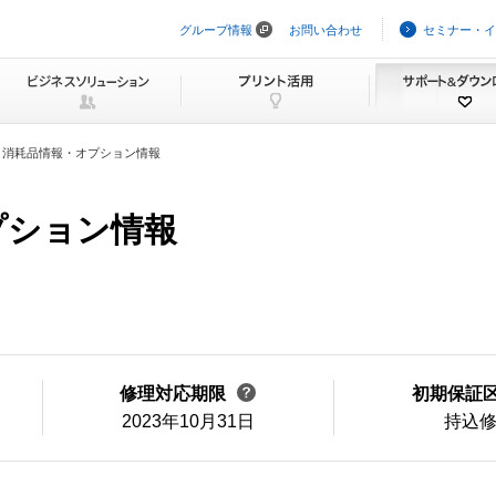
グループ情報
お問い合わせ
セミナー・イ
ナ
ビ
ゲ
ー
シ
ョ
ン
消耗品情報・オプション情報
を
ス
キ
ッ
プション情報
プ
修理対応期限
初期保証
2023年10月31日
持込