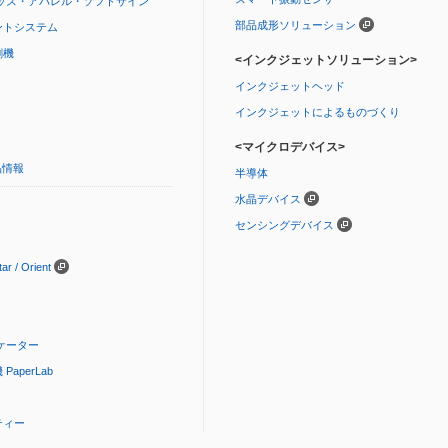
ッズ・アパレル・ソフトサイン
部品成形ソリューション
ントシステム
刷機
<インクジェットソリューション>
インクジェットヘッド
インクジェットによるものづくり
<マイクロデバイス>
品情報
半導体
水晶デバイス
センシングデバイス
 / Orient
ケーター
aperLab
ティー