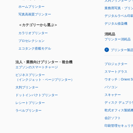
大判プリンター グ
ホームプリンター
業務用写真・プリ
写真高画質プリンター
デジタルラベル印
デジタル捺染機
＜カテゴリーから選ぶ＞
カラリオプリンター
消耗品
プリンター消耗品
プロセレクション
エコタンク搭載モデル
プリンター製
法人・業務向けプリンター・複合機
プロジェクター
エプソンのスマートチャージ
スマートグラス
ビジネスプリンター
ウオッチ：Orient Star
（インクジェット・ページプリンター）
パソコン
大判プリンター
スキャナー
ドットインパクトプリンター
ディスク デュプリ
レシートプリンター
乾式オフィス製紙機 P
ラベルプリンター
会計ソフト
印刷管理セキュリ