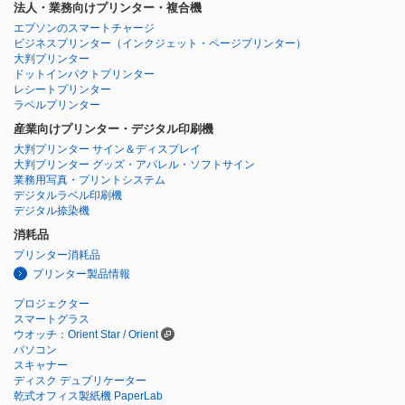
法人・業務向けプリンター・複合機
エプソンのスマートチャージ
ビジネスプリンター
（インクジェット・ページプリンター）
大判プリンター
ドットインパクトプリンター
レシートプリンター
ラベルプリンター
産業向けプリンター・デジタル印刷機
大判プリンター サイン＆ディスプレイ
大判プリンター グッズ・アパレル・ソフトサイン
業務用写真・プリントシステム
デジタルラベル印刷機
デジタル捺染機
消耗品
プリンター消耗品
プリンター製品情報
プロジェクター
スマートグラス
ウオッチ：Orient Star / Orient
パソコン
スキャナー
ディスク デュプリケーター
乾式オフィス製紙機 PaperLab