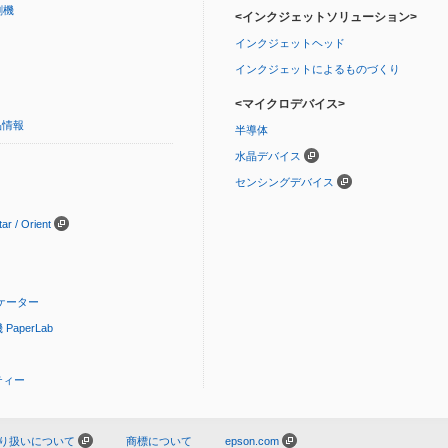
刷機
<インクジェットソリューション>
インクジェットヘッド
インクジェットによるものづくり
<マイクロデバイス>
品情報
半導体
水晶デバイス
センシングデバイス
 / Orient
ケーター
aperLab
ティー
り扱いについて
商標について
epson.com