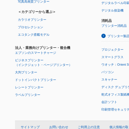
写真高画質プリンター
デジタルラベル印
デジタル捺染機
＜カテゴリーから選ぶ＞
カラリオプリンター
消耗品
プリンター消耗品
プロセレクション
エコタンク搭載モデル
プリンター製
法人・業務向けプリンター・複合機
プロジェクター
エプソンのスマートチャージ
スマートグラス
ビジネスプリンター
ウオッチ：Orient Star
（インクジェット・ページプリンター）
パソコン
大判プリンター
スキャナー
ドットインパクトプリンター
ディスク デュプリ
レシートプリンター
乾式オフィス製紙機 P
ラベルプリンター
会計ソフト
印刷管理セキュリ
サイトマップ
お問い合わせ
ご利用上の注意
個人情報の取