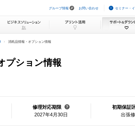
グループ情報
お問い合わせ
セミナー・イ
ナ
ビ
ゲ
ー
シ
ョ
ン
U
消耗品情報・オプション情報
を
ス
キ
ッ
報・オプション情報
プ
修理対応期限
初期保証
2027年4月30日
出張