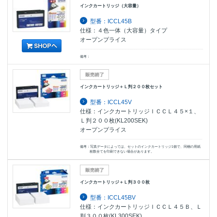
インクカートリッジ（大容量）
型番：ICCL45B
仕様：４色一体（大容量）タイプ
オープンプライス
備考：
インクカートリッジ＋Ｌ判２００枚セット
型番：ICCL45V
仕様：インクカートリッジＩＣＣＬ４５×１、
Ｌ判２００枚(KL200SEK)
オープンプライス
備考：写真データによっては、セットのインクカートリッジ1個で、同梱の用紙
枚数全てを印刷できない場合があります。
インクカートリッジ＋Ｌ判３００枚
型番：ICCL45BV
仕様：インクカートリッジＩＣＣＬ４５Ｂ、Ｌ
判３００枚(KL300SEK)