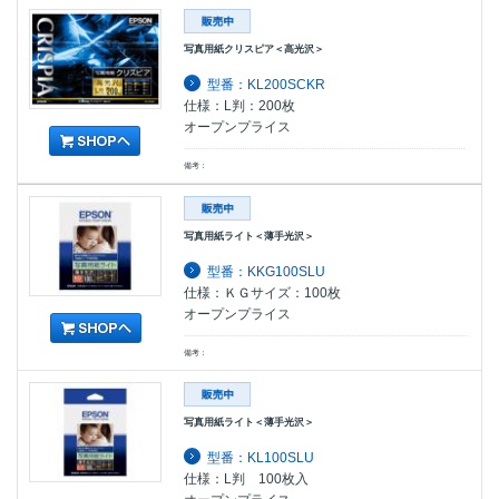
写真用紙クリスピア＜高光沢＞
型番：KL200SCKR
仕様：L判：200枚
オープンプライス
備考：
写真用紙ライト＜薄手光沢＞
型番：KKG100SLU
仕様：ＫＧサイズ：100枚
オープンプライス
備考：
写真用紙ライト＜薄手光沢＞
型番：KL100SLU
仕様：L判 100枚入