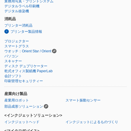
業務用写真・プリントシステム
デジタルラベル印刷機
デジタル捺染機
消耗品
プリンター消耗品
プリンター製品情報
プロジェクター
スマートグラス
ウオッチ：Orient Star / Orient
パソコン
スキャナー
ディスク デュプリケーター
乾式オフィス製紙機 PaperLab
会計ソフト
印刷管理セキュリティー
産業向け製品
産業用ロボット
スマート振動センサー
部品成形ソリューション
<インクジェットソリューション>
インクジェットヘッド
インクジェットによるものづくり
<マイクロデバイス>