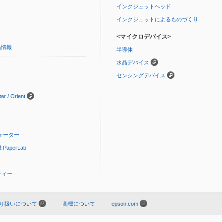
インクジェットヘッド
インクジェットによるものづくり
<マイクロデバイス>
品情報
半導体
水晶デバイス
センシングデバイス
 / Orient
ケーター
aperLab
ティー
り扱いについて
商標について
epson.com