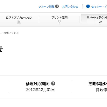
グループ情報
お問い合わせ
セミナー・イ
ナ
ビ
ゲ
ー
シ
ョ
ン
お問い合わせ
を
ス
キ
せ
ッ
プ
修理対応期限
初期保証
2012年12月31日
持込