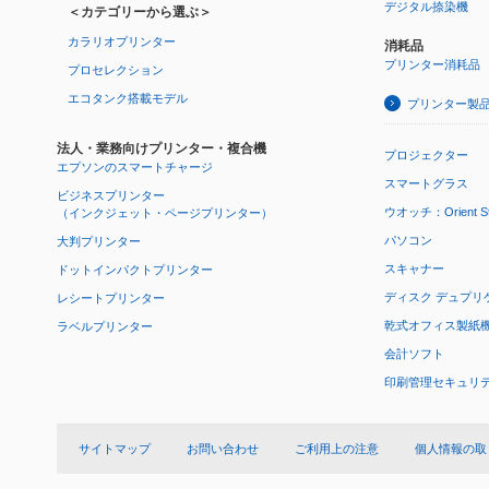
デジタル捺染機
＜カテゴリーから選ぶ＞
カラリオプリンター
消耗品
プリンター消耗品
プロセレクション
エコタンク搭載モデル
プリンター製
法人・業務向けプリンター・複合機
プロジェクター
エプソンのスマートチャージ
スマートグラス
ビジネスプリンター
ウオッチ：Orient Star
（インクジェット・ページプリンター）
パソコン
大判プリンター
スキャナー
ドットインパクトプリンター
ディスク デュプリ
レシートプリンター
乾式オフィス製紙機 P
ラベルプリンター
会計ソフト
印刷管理セキュリ
サイトマップ
お問い合わせ
ご利用上の注意
個人情報の取