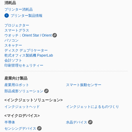
消耗品
プリンター消耗品
プリンター製品情報
プロジェクター
スマートグラス
ウオッチ：Orient Star / Orient
パソコン
スキャナー
ディスク デュプリケーター
乾式オフィス製紙機 PaperLab
会計ソフト
印刷管理セキュリティー
産業向け製品
産業用ロボット
スマート振動センサー
部品成形ソリューション
<インクジェットソリューション>
インクジェットヘッド
インクジェットによるものづくり
<マイクロデバイス>
半導体
水晶デバイス
センシングデバイス