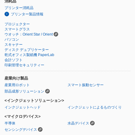
消耗品
プリンター消耗品
プリンター製品情報
プロジェクター
スマートグラス
ウオッチ：Orient Star / Orient
パソコン
スキャナー
ディスク デュプリケーター
乾式オフィス製紙機 PaperLab
会計ソフト
印刷管理セキュリティー
産業向け製品
産業用ロボット
スマート振動センサー
部品成形ソリューション
<インクジェットソリューション>
インクジェットヘッド
インクジェットによるものづくり
<マイクロデバイス>
半導体
水晶デバイス
センシングデバイス