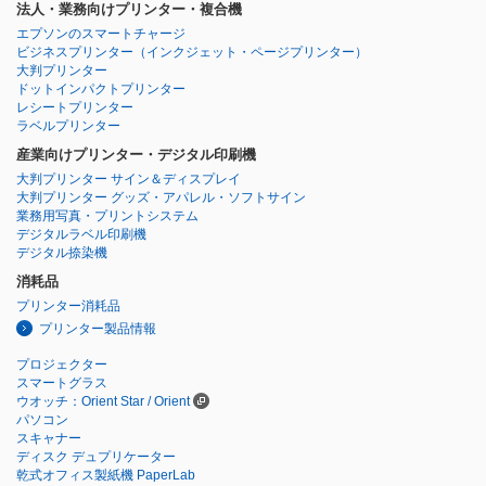
法人・業務向けプリンター・複合機
エプソンのスマートチャージ
ビジネスプリンター
（インクジェット・ページプリンター）
大判プリンター
ドットインパクトプリンター
レシートプリンター
ラベルプリンター
産業向けプリンター・デジタル印刷機
大判プリンター サイン＆ディスプレイ
大判プリンター グッズ・アパレル・ソフトサイン
業務用写真・プリントシステム
デジタルラベル印刷機
デジタル捺染機
消耗品
プリンター消耗品
プリンター製品情報
プロジェクター
スマートグラス
ウオッチ：Orient Star / Orient
パソコン
スキャナー
ディスク デュプリケーター
乾式オフィス製紙機 PaperLab