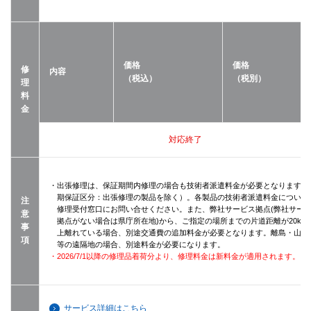
価格
価格
修
内容
（税込）
（税別）
理
料
金
対応終了
・出張修理は、保証期間内修理の場合も技術者派遣料金が必要となります（
期保証区分：出張修理の製品を除く）。各製品の技術者派遣料金について
注
修理受付窓口にお問い合せください。また、弊社サービス拠点(弊社サー
意
拠点がない場合は県庁所在地)から、ご指定の場所までの片道距離が20km
事
上離れている場合、別途交通費の追加料金が必要となります。離島・山間
項
等の遠隔地の場合、別途料金が必要になります。
・2026/7/1以降の修理品着荷分より、修理料金は新料金が適用されます。
サービス詳細はこちら