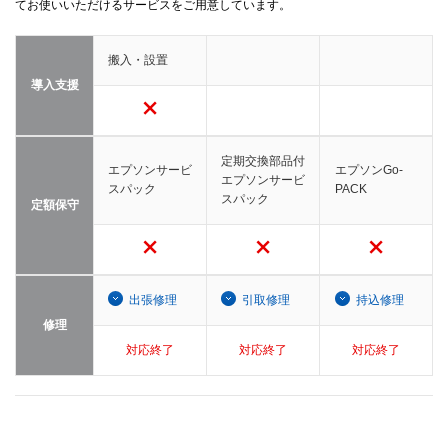
てお使いいただけるサービスをご用意しています。
搬入・設置
導入支援
定期交換部品付
エプソンサービ
エプソンGo-
エプソンサービ
スパック
PACK
スパック
定額保守
出張修理
引取修理
持込修理
修理
対応終了
対応終了
対応終了