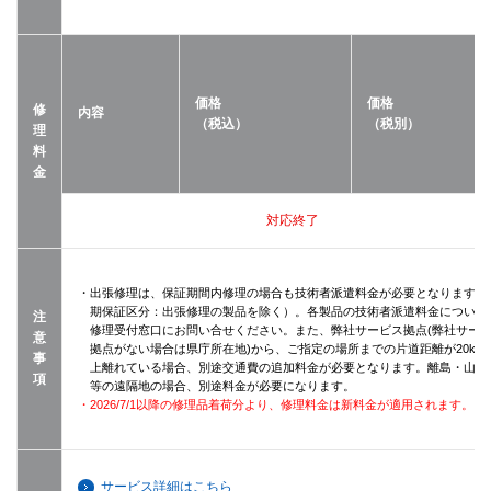
価格
価格
修
内容
（税込）
（税別）
理
料
金
対応終了
・出張修理は、保証期間内修理の場合も技術者派遣料金が必要となります（
期保証区分：出張修理の製品を除く）。各製品の技術者派遣料金について
注
修理受付窓口にお問い合せください。また、弊社サービス拠点(弊社サー
意
拠点がない場合は県庁所在地)から、ご指定の場所までの片道距離が20km
事
上離れている場合、別途交通費の追加料金が必要となります。離島・山間
項
等の遠隔地の場合、別途料金が必要になります。
・2026/7/1以降の修理品着荷分より、修理料金は新料金が適用されます。
サービス詳細はこちら