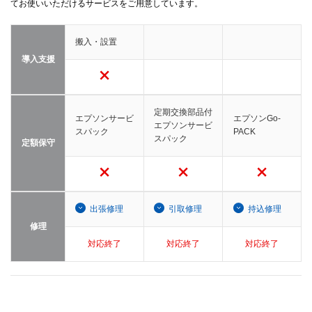
てお使いいただけるサービスをご用意しています。
搬入・設置
導入支援
定期交換部品付
エプソンサービ
エプソンGo-
エプソンサービ
スパック
PACK
スパック
定額保守
出張修理
引取修理
持込修理
修理
対応終了
対応終了
対応終了