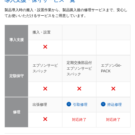
製品導入時の搬入・設置作業から、製品購入後の修理サービスまで、安心し
てお使いいただけるサービスをご用意しています。
搬入・設置
導入支援
定期交換部品付
エプソンサービ
エプソンGo-
エプソンサービ
スパック
PACK
スパック
定額保守
出張修理
引取修理
持込修理
修理
対応終了
対応終了