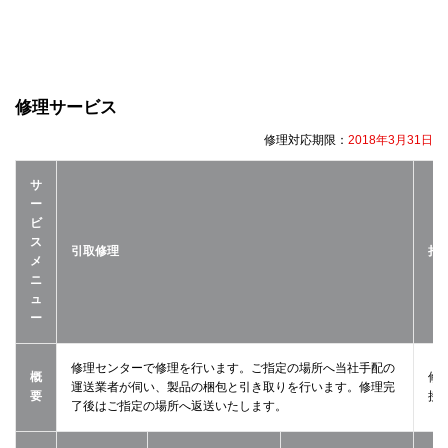
修理サービス
修理対応期限：
2018年3月31日
サ
ー
ビ
ス
引取修理
持
メ
ニ
ュ
ー
修理センターで修理を行います。ご指定の場所へ当社手配の
概
修
運送業者が伺い、製品の梱包と引き取りを行います。修理完
要
接
了後はご指定の場所へ返送いたします。