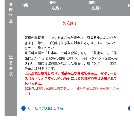
価格
価格
修
内容
内
（税込）
（税別）
理
料
金
対応終了
お客様が集荷後にキャンセルされた場合は、引取料金のみいただ
きます。離島、山間部は引き取り対象外となりますのであらか
・
じめご了承ください。
・修理料金欄の「基本料」に料金記載があり、「技術料」と「部
注
品代」が「-」と記載の機種に対して、廃インクパッド交換のみ
意
を行い、他に修理調整が無かった場合は、廃インクパッド交換
・
事
料金が適用されます。
・上記金額は概算となり、製品保証や各種延長保証、保守サービ
項
ス（カラリオスマイルPlus等）による無償対応等は適用されて
・2
おりません。
・2026/7/1以降の修理品着荷分より、修理料金は新料金が適用され
ます。
サービス詳細はこちら