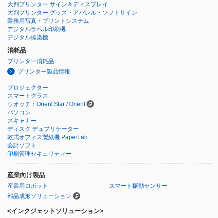
大判プリンター サイン＆ディスプレイ
大判プリンター グッズ・アパレル・ソフトサイン
業務用写真・プリントシステム
デジタルラベル印刷機
デジタル捺染機
消耗品
プリンター消耗品
プリンター製品情報
プロジェクター
スマートグラス
ウオッチ：Orient Star / Orient
パソコン
スキャナー
ディスク デュプリケーター
乾式オフィス製紙機 PaperLab
会計ソフト
印刷管理セキュリティー
産業向け製品
産業用ロボット
スマート振動センサー
部品成形ソリューション
<インクジェットソリューション>