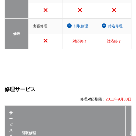
出張修理
引取修理
持込修理
修理
対応終了
対応終了
修理サービス
修理対応期限：
2011年9月30日
サ
ー
ビ
ス
引取修理
持