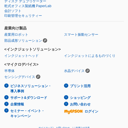
ディスク デュプリケーター
乾式オフィス製紙機 PaperLab
会計ソフト
印刷管理セキュリティー
産業向け製品
産業用ロボット
スマート振動センサー
部品成形ソリューション
<インクジェットソリューション>
インクジェットヘッド
インクジェットによるものづくり
<マイクロデバイス>
半導体
水晶デバイス
センシングデバイス
ビジネスソリューション・
プリント活用
導入事例
サポート&ダウンロード
ショッピング
企業情報
お問い合わせ
セミナー・イベント・
ログイン
キャンペーン
サイトマップ
お問い合わせ
ご利用上の注意