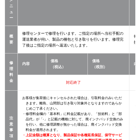
メ
ニ
ュ
ー
修理センターで修理を行います。ご指定の場所へ当社手配の
概
修
運送業者が伺い、製品の梱包と引き取りを行います。修理完
要
接
了後はご指定の場所へ返送いたします。
価格
価格
修
内容
内
（税込）
（税別）
理
料
金
対応終了
お客様が集荷後にキャンセルされた場合は、引取料金のみいただ
きます。離島、山間部は引き取り対象外となりますのであらか
・
じめご了承ください。
・修理料金欄の「基本料」に料金記載があり、「技術料」と「部
注
品代」が「-」と記載の機種に対して、廃インクパッド交換のみ
意
を行い、他に修理調整が無かった場合は、廃インクパッド交換
・
事
料金が適用されます。
・上記金額は概算となり、製品保証や各種延長保証、保守サービ
項