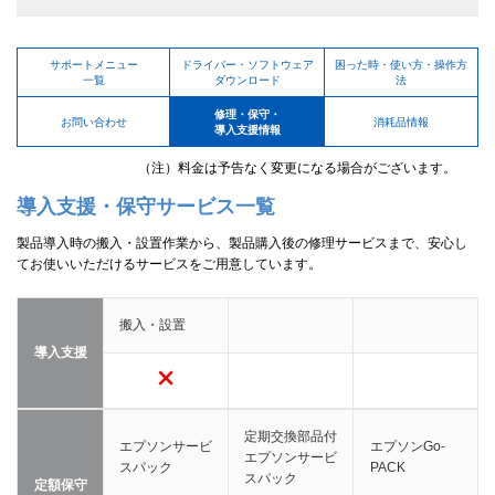
サポートメニュー
ドライバー・ソフトウェア
困った時・使い方・操作方
一覧
ダウンロード
法
修理・保守・
お問い合わせ
消耗品情報
導入支援情報
（注）料金は予告なく変更になる場合がございます。
導入支援・保守サービス一覧
製品導入時の搬入・設置作業から、製品購入後の修理サービスまで、安心し
てお使いいただけるサービスをご用意しています。
搬入・設置
導入支援
定期交換部品付
エプソンサービ
エプソンGo-
エプソンサービ
スパック
PACK
スパック
定額保守