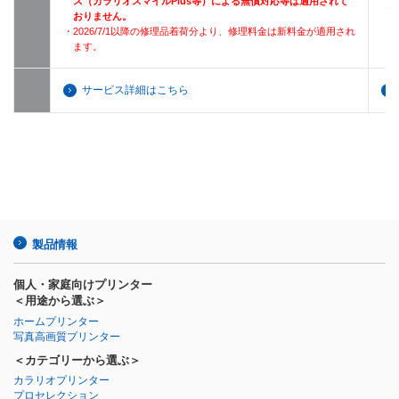
ス（カラリオスマイルPlus等）による無償対応等は適用されて
・2
おりません。
・2026/7/1以降の修理品着荷分より、修理料金は新料金が適用され
ます。
サービス詳細はこちら
製品情報
個人・家庭向けプリンター
＜用途から選ぶ＞
ホームプリンター
写真高画質プリンター
＜カテゴリーから選ぶ＞
カラリオプリンター
プロセレクション