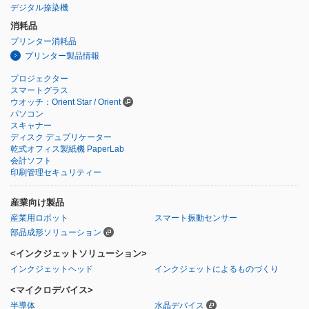
デジタル捺染機
消耗品
プリンター消耗品
プリンター製品情報
プロジェクター
スマートグラス
ウオッチ：Orient Star / Orient
パソコン
スキャナー
ディスク デュプリケーター
乾式オフィス製紙機 PaperLab
会計ソフト
印刷管理セキュリティー
産業向け製品
産業用ロボット
スマート振動センサー
部品成形ソリューション
<インクジェットソリューション>
インクジェットヘッド
インクジェットによるものづくり
<マイクロデバイス>
半導体
水晶デバイス