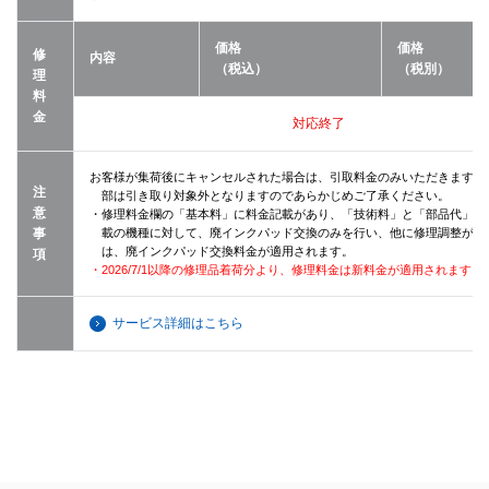
価格
価格
修
内容
（税込）
（税別）
理
料
金
対応終了
お客様が集荷後にキャンセルされた場合は、引取料金のみいただきます。
注
部は引き取り対象外となりますのであらかじめご了承ください。
意
・修理料金欄の「基本料」に料金記載があり、「技術料」と「部品代」が
事
載の機種に対して、廃インクパッド交換のみを行い、他に修理調整が無
は、廃インクパッド交換料金が適用されます。
項
・2026/7/1以降の修理品着荷分より、修理料金は新料金が適用されます。
サービス詳細はこちら