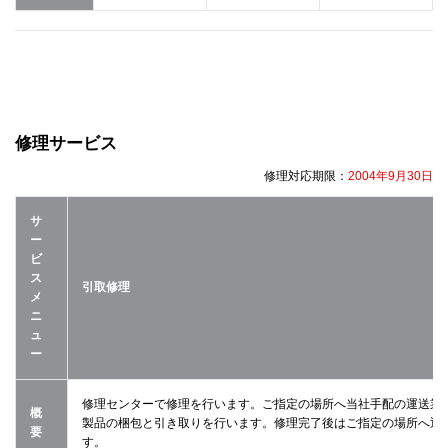
修理サービス
修理対応期限：
2004年9月30日
サ
ー
ビ
ス
引取修理
メ
ニ
ュ
ー
修理センターで修理を行います。ご指定の場所へ当社手配の運送業
概
製品の梱包と引き取りを行います。修理完了後はご指定の場所へ返
要
す。