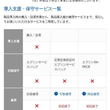
（注）料金は予告なく変更になる場合がございます。
導入支援・保守サービス一覧
製品導入時の搬入・設置作業から、製品購入後の修理サービスまで、安心し
てお使いいただけるサービスをご用意しています。
搬入・設置
導入支援
定期交換部品付
エプソンサービ
エプソンGo-
エプソンサービ
スパック
PACK
スパック
定額保守
出張修理
引取修理
持込修理
修理
対応終了
対応終了