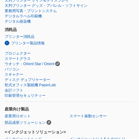
大判プリンター サイン＆ディスプレイ
大判プリンター グッズ・アパレル・ソフトサイン
業務用写真・プリントシステム
デジタルラベル印刷機
デジタル捺染機
消耗品
プリンター消耗品
プリンター製品情報
プロジェクター
スマートグラス
ウオッチ：Orient Star / Orient
パソコン
スキャナー
ディスク デュプリケーター
乾式オフィス製紙機 PaperLab
会計ソフト
印刷管理セキュリティー
産業向け製品
産業用ロボット
スマート振動センサー
部品成形ソリューション
<インクジェットソリューション>
インクジェットヘッド
インクジェットによるものづくり