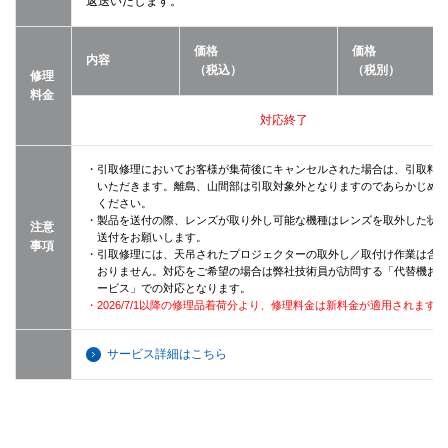
返送いたします。
価格
価格
内容
（税込）
（税別）
修理
料金
対応終了
・引取修理においてお客様が集荷後にキャンセルされた場合は、引取料
いただきます。離島、山間部は引取対象外となりますのであらかじめ
ください。
・製品を送付の際、レンズが取り外し可能な機種はレンズを取外した状
注意
送付をお願いします。
事項
・引取修理には、天吊されたプロジェクターの取外し／取付け作業は含
おりません。対応をご希望の場合は弊社技術員が訪問する「代替機お
ービス」での対応となります。
・2026/7/1以降の修理品着荷分より、修理料金は新料金が適用されます。
サービス詳細はこちら