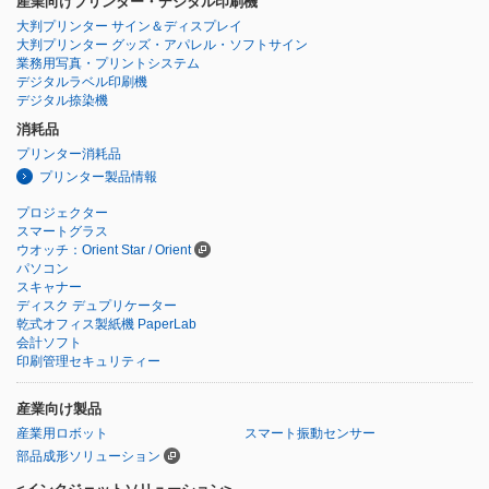
産業向けプリンター・デジタル印刷機
大判プリンター サイン＆ディスプレイ
大判プリンター グッズ・アパレル・ソフトサイン
業務用写真・プリントシステム
デジタルラベル印刷機
デジタル捺染機
消耗品
プリンター消耗品
プリンター製品情報
プロジェクター
スマートグラス
ウオッチ：Orient Star / Orient
パソコン
スキャナー
ディスク デュプリケーター
乾式オフィス製紙機 PaperLab
会計ソフト
印刷管理セキュリティー
産業向け製品
産業用ロボット
スマート振動センサー
部品成形ソリューション