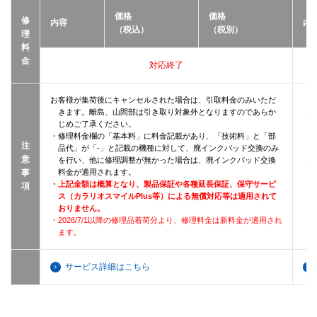
価格
価格
修
内容
内
（税込）
（税別）
理
料
金
対応終了
お客様が集荷後にキャンセルされた場合は、引取料金のみいただ
きます。離島、山間部は引き取り対象外となりますのであらか
・
じめご了承ください。
・修理料金欄の「基本料」に料金記載があり、「技術料」と「部
注
品代」が「-」と記載の機種に対して、廃インクパッド交換のみ
意
を行い、他に修理調整が無かった場合は、廃インクパッド交換
・
事
料金が適用されます。
・上記金額は概算となり、製品保証や各種延長保証、保守サービ
項
ス（カラリオスマイルPlus等）による無償対応等は適用されて
・2
おりません。
・2026/7/1以降の修理品着荷分より、修理料金は新料金が適用され
ます。
サービス詳細はこちら