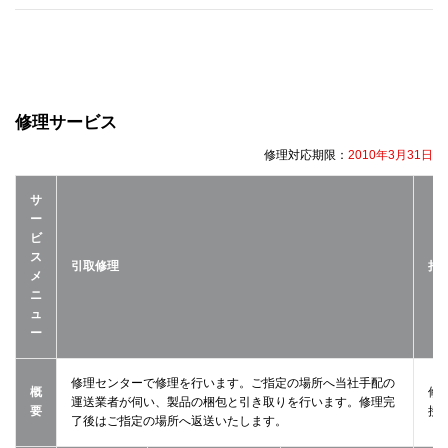
修理サービス
修理対応期限：
2010年3月31日
サ
ー
ビ
ス
引取修理
持
メ
ニ
ュ
ー
修理センターで修理を行います。ご指定の場所へ当社手配の
概
修
運送業者が伺い、製品の梱包と引き取りを行います。修理完
要
接
了後はご指定の場所へ返送いたします。