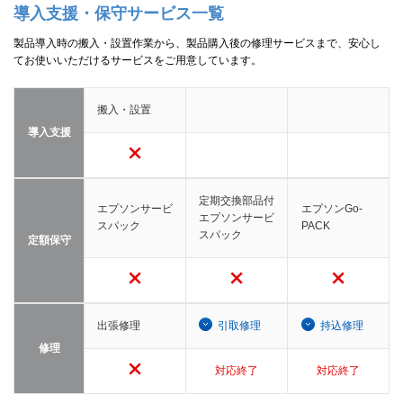
導入支援・保守サービス一覧
製品導入時の搬入・設置作業から、製品購入後の修理サービスまで、安心し
てお使いいただけるサービスをご用意しています。
搬入・設置
導入支援
定期交換部品付
エプソンサービ
エプソンGo-
エプソンサービ
スパック
PACK
スパック
定額保守
出張修理
引取修理
持込修理
修理
対応終了
対応終了