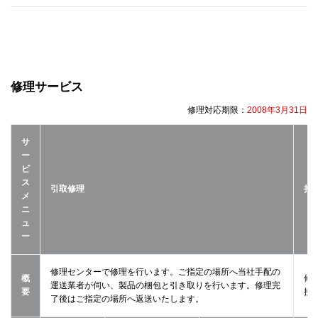
修理サービス
修理対応期限：
2008年3月31日
サ
ー
ビ
ス
引取修理
持
メ
ニ
ュ
ー
修理センターで修理を行います。ご指定の場所へ当社手配の
概
修
運送業者が伺い、製品の梱包と引き取りを行います。修理完
要
接
了後はご指定の場所へ返送いたします。