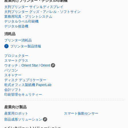
産業向けプリンター・デジタル印刷機
大判プリンター サイン＆ディスプレイ
大判プリンター グッズ・アパレル・ソフトサイン
業務用写真・プリントシステム
デジタルラベル印刷機
デジタル捺染機
消耗品
プリンター消耗品
プリンター製品情報
プロジェクター
スマートグラス
ウオッチ：Orient Star / Orient
パソコン
スキャナー
ディスク デュプリケーター
乾式オフィス製紙機 PaperLab
会計ソフト
印刷管理セキュリティー
産業向け製品
産業用ロボット
スマート振動センサー
部品成形ソリューション