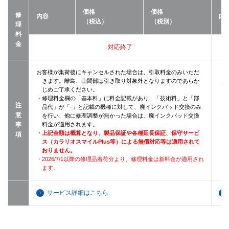
価格
価格
修
内容
内
（税込）
（税別）
理
料
金
対応終了
お客様が集荷後にキャンセルされた場合は、引取料金のみいただ
きます。離島、山間部は引き取り対象外となりますのであらか
・
じめご了承ください。
・修理料金欄の「基本料」に料金記載があり、「技術料」と「部
注
品代」が「-」と記載の機種に対して、廃インクパッド交換のみ
意
を行い、他に修理調整が無かった場合は、廃インクパッド交換
・
事
料金が適用されます。
・上記金額は概算となり、製品保証や各種延長保証、保守サービ
項
ス（カラリオスマイルPlus等）による無償対応等は適用されて
・2
おりません。
・2026/7/1以降の修理品着荷分より、修理料金は新料金が適用され
ます。
サービス詳細はこちら