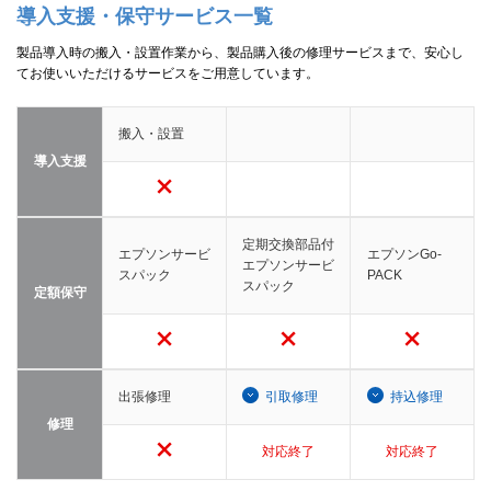
導入支援・保守サービス一覧
製品導入時の搬入・設置作業から、製品購入後の修理サービスまで、安心し
てお使いいただけるサービスをご用意しています。
搬入・設置
導入支援
定期交換部品付
エプソンサービ
エプソンGo-
エプソンサービ
スパック
PACK
スパック
定額保守
出張修理
引取修理
持込修理
修理
対応終了
対応終了