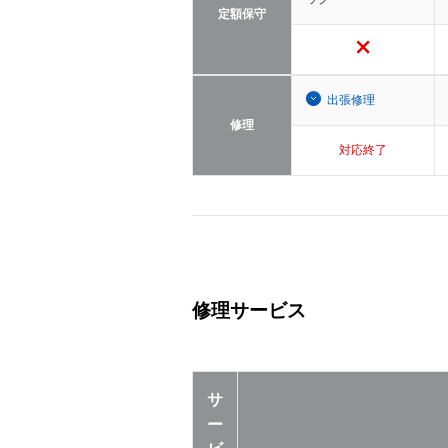
定額保守
出張修理
修理
対応終了
修理サービス
サ
ー