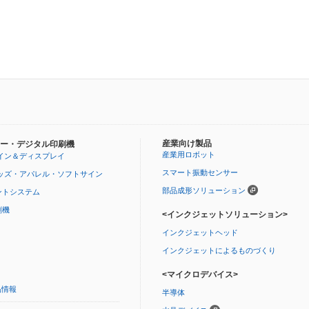
産業向け製品
ー・デジタル印刷機
産業用ロボット
イン＆ディスプレイ
スマート振動センサー
ッズ・アパレル・ソフトサイン
部品成形ソリューション
ントシステム
刷機
<インクジェットソリューション>
インクジェットヘッド
インクジェットによるものづくり
<マイクロデバイス>
品情報
半導体