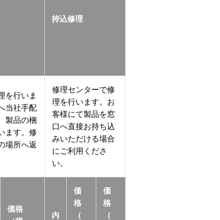
持込修理
修理センターで修
理を行いま
理を行います。お
へ当社手配
客様にて製品を窓
、製品の梱
口へ直接お持ち込
います。修
みいただける場合
の場所へ返
にご利用くださ
い。
価
価
格
格
価格
内
（
（