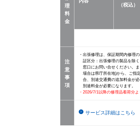
内容
（税込）
理
料
金
・出張修理は、保証期間内修理の
証区分：出張修理の製品を除く
注
窓口にお問い合せください。ま
意
場合は県庁所在地)から、ご指
事
合、別途交通費の追加料金が必
項
別途料金が必要になります。
・2026/7/1以降の修理品着
サービス詳細はこちら