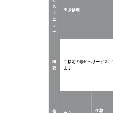
ビ
ス
出張修理
メ
ニ
ュ
ー
概
ご指定の場所へサービスエ
要
ます。
価格
修