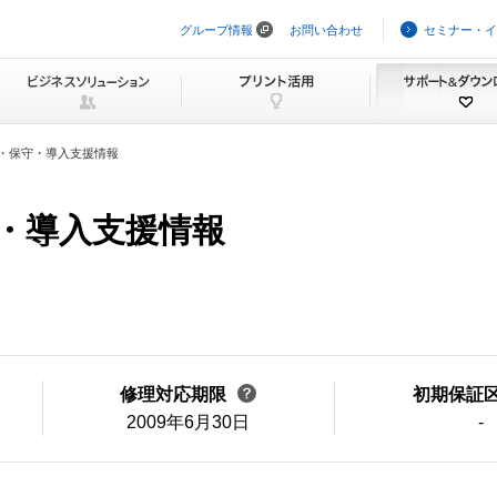
グループ情報
お問い合わせ
セミナー・イ
ナ
ビ
ゲ
ー
シ
ョ
ン
・保守・導入支援情報
を
ス
キ
ッ
守・導入支援情報
プ
修理対応期限
初期保証
2009年6月30日
-