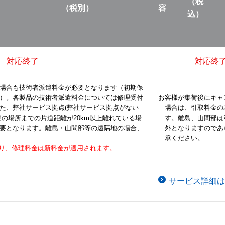
（税
（税別）
容
込）
対応終了
対応終
場合も技術者派遣料金が必要となります（初期保
）。各製品の技術者派遣料金については修理受付
お客様が集荷後にキャ
た、弊社サービス拠点(弊社サービス拠点がない
場合は、引取料金の
定の場所までの片道距離が20km以上離れている場
す。離島、山間部は
要となります。離島・山間部等の遠隔地の場合、
外となりますのであ
承ください。
荷分より、修理料金は新料金が適用されます。
サービス詳細は