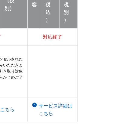
（税
容
税
税
別）
込
別
）
）
了
対応終了
ンセルされた
みいただきま
引き取り対象
らかじめご了
サービス詳細は
こちら
こちら