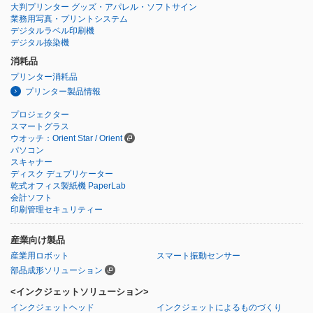
大判プリンター グッズ・アパレル・ソフトサイン
業務用写真・プリントシステム
デジタルラベル印刷機
デジタル捺染機
消耗品
プリンター消耗品
プリンター製品情報
プロジェクター
スマートグラス
ウオッチ：Orient Star / Orient
パソコン
スキャナー
ディスク デュプリケーター
乾式オフィス製紙機 PaperLab
会計ソフト
印刷管理セキュリティー
産業向け製品
産業用ロボット
スマート振動センサー
部品成形ソリューション
<インクジェットソリューション>
インクジェットヘッド
インクジェットによるものづくり