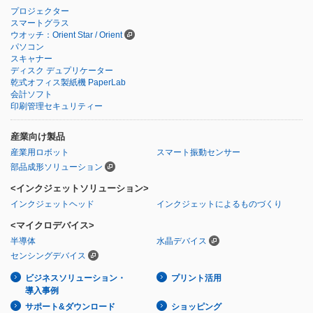
プロジェクター
スマートグラス
ウオッチ：Orient Star / Orient
パソコン
スキャナー
ディスク デュプリケーター
乾式オフィス製紙機 PaperLab
会計ソフト
印刷管理セキュリティー
産業向け製品
産業用ロボット
スマート振動センサー
部品成形ソリューション
<インクジェットソリューション>
インクジェットヘッド
インクジェットによるものづくり
<マイクロデバイス>
半導体
水晶デバイス
センシングデバイス
ビジネスソリューション・
プリント活用
導入事例
サポート&ダウンロード
ショッピング