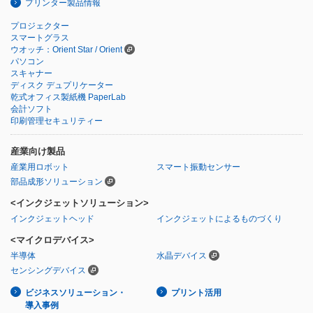
プリンター製品情報
プロジェクター
スマートグラス
ウオッチ：Orient Star / Orient
パソコン
スキャナー
ディスク デュプリケーター
乾式オフィス製紙機 PaperLab
会計ソフト
印刷管理セキュリティー
産業向け製品
産業用ロボット
スマート振動センサー
部品成形ソリューション
<インクジェットソリューション>
インクジェットヘッド
インクジェットによるものづくり
<マイクロデバイス>
半導体
水晶デバイス
センシングデバイス
ビジネスソリューション・
プリント活用
導入事例