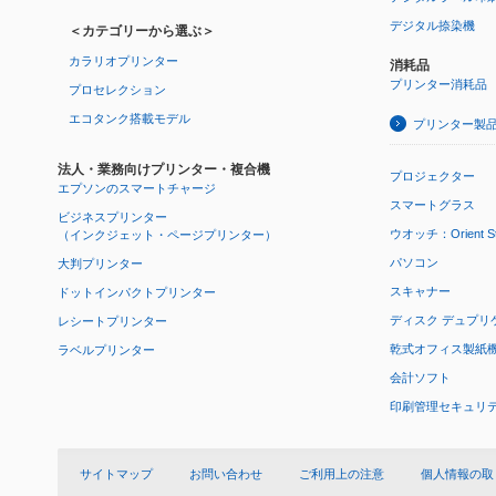
デジタル捺染機
＜カテゴリーから選ぶ＞
カラリオプリンター
消耗品
プリンター消耗品
プロセレクション
エコタンク搭載モデル
プリンター製
法人・業務向けプリンター・複合機
プロジェクター
エプソンのスマートチャージ
スマートグラス
ビジネスプリンター
ウオッチ：Orient Star
（インクジェット・ページプリンター）
パソコン
大判プリンター
スキャナー
ドットインパクトプリンター
ディスク デュプリ
レシートプリンター
乾式オフィス製紙機 P
ラベルプリンター
会計ソフト
印刷管理セキュリ
サイトマップ
お問い合わせ
ご利用上の注意
個人情報の取