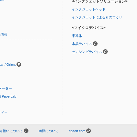
<インクジェットソリューション>
インクジェットヘッド
インクジェットによるものづくり
<マイクロデバイス>
品情報
半導体
水晶デバイス
センシングデバイス
 / Orient
ケーター
aperLab
ティー
り扱いについて
商標について
epson.com