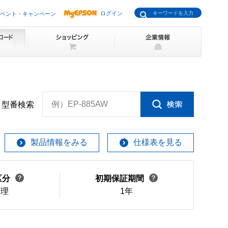
ログイン
ベント・キャンペーン
例）EP-885AW
型番検索
製品情報をみる
仕様表を見る
区分
初期保証期間
修理
1年