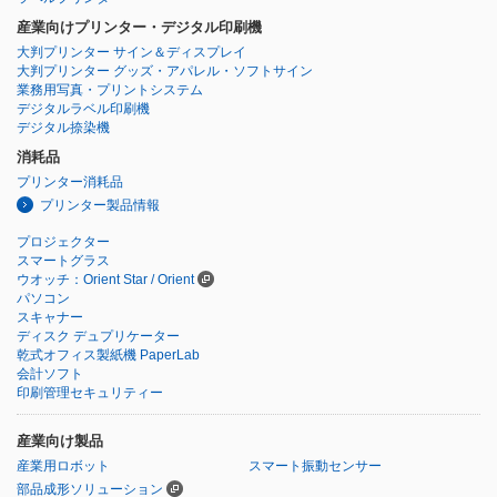
産業向けプリンター・デジタル印刷機
大判プリンター サイン＆ディスプレイ
大判プリンター グッズ・アパレル・ソフトサイン
業務用写真・プリントシステム
デジタルラベル印刷機
デジタル捺染機
消耗品
プリンター消耗品
プリンター製品情報
プロジェクター
スマートグラス
ウオッチ：Orient Star / Orient
パソコン
スキャナー
ディスク デュプリケーター
乾式オフィス製紙機 PaperLab
会計ソフト
印刷管理セキュリティー
産業向け製品
産業用ロボット
スマート振動センサー
部品成形ソリューション