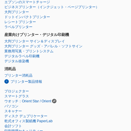
エプソンのスマートチャージ
ビジネスプリンター
（インクジェット・ページプリンター）
大判プリンター
ドットインパクトプリンター
レシートプリンター
ラベルプリンター
産業向けプリンター・デジタル印刷機
大判プリンター サイン＆ディスプレイ
大判プリンター グッズ・アパレル・ソフトサイン
業務用写真・プリントシステム
デジタルラベル印刷機
デジタル捺染機
消耗品
プリンター消耗品
プリンター製品情報
プロジェクター
スマートグラス
ウオッチ：Orient Star / Orient
パソコン
スキャナー
ディスク デュプリケーター
乾式オフィス製紙機 PaperLab
会計ソフト
印刷管理セキュリティー