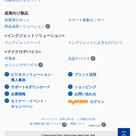
産業向け製品
産業用ロボット
スマート振動センサー
部品成形ソリューション
<インクジェットソリューション>
インクジェットヘッド
インクジェットによるものづくり
<マイクロデバイス>
半導体
水晶デバイス
センシングデバイス
ビジネスソリューション・
プリント活用
導入事例
サポート&ダウンロード
ショッピング
企業情報
お問い合わせ
セミナー・イベント・
ログイン
キャンペーン
サイトマップ
お問い合わせ
ご利用上の注意
個人情報の取り扱いについて
商標について
epson.com
© Seiko Epson Corp. / Epson Sales Japan Corp.
2026