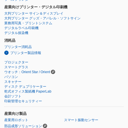
産業向けプリンター・デジタル印刷機
大判プリンター サイン＆ディスプレイ
大判プリンター グッズ・アパレル・ソフトサイン
業務用写真・プリントシステム
デジタルラベル印刷機
デジタル捺染機
消耗品
プリンター消耗品
プリンター製品情報
プロジェクター
スマートグラス
ウオッチ：Orient Star / Orient
パソコン
スキャナー
ディスク デュプリケーター
乾式オフィス製紙機 PaperLab
会計ソフト
印刷管理セキュリティー
産業向け製品
産業用ロボット
スマート振動センサー
部品成形ソリューション