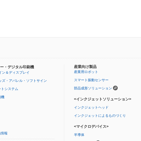
産業向け製品
ー・デジタル印刷機
産業用ロボット
イン＆ディスプレイ
スマート振動センサー
ッズ・アパレル・ソフトサイン
部品成形ソリューション
ントシステム
刷機
<インクジェットソリューション>
インクジェットヘッド
インクジェットによるものづくり
<マイクロデバイス>
品情報
半導体