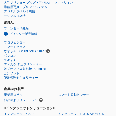
大判プリンター グッズ・アパレル・ソフトサイン
業務用写真・プリントシステム
デジタルラベル印刷機
デジタル捺染機
消耗品
プリンター消耗品
プリンター製品情報
プロジェクター
スマートグラス
ウオッチ：Orient Star / Orient
パソコン
スキャナー
ディスク デュプリケーター
乾式オフィス製紙機 PaperLab
会計ソフト
印刷管理セキュリティー
産業向け製品
産業用ロボット
スマート振動センサー
部品成形ソリューション
<インクジェットソリューション>
インクジェットヘッド
インクジェットによるものづくり