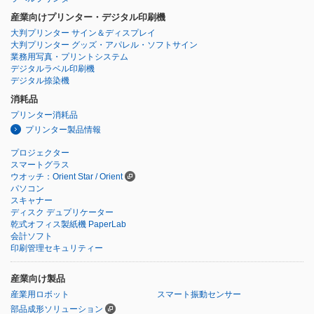
産業向けプリンター・デジタル印刷機
大判プリンター サイン＆ディスプレイ
大判プリンター グッズ・アパレル・ソフトサイン
業務用写真・プリントシステム
デジタルラベル印刷機
デジタル捺染機
消耗品
プリンター消耗品
プリンター製品情報
プロジェクター
スマートグラス
ウオッチ：Orient Star / Orient
パソコン
スキャナー
ディスク デュプリケーター
乾式オフィス製紙機 PaperLab
会計ソフト
印刷管理セキュリティー
産業向け製品
産業用ロボット
スマート振動センサー
部品成形ソリューション