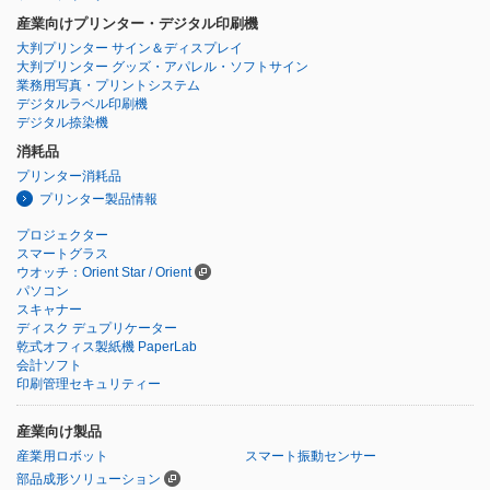
産業向けプリンター・デジタル印刷機
大判プリンター サイン＆ディスプレイ
大判プリンター グッズ・アパレル・ソフトサイン
業務用写真・プリントシステム
デジタルラベル印刷機
デジタル捺染機
消耗品
プリンター消耗品
プリンター製品情報
プロジェクター
スマートグラス
ウオッチ：Orient Star / Orient
パソコン
スキャナー
ディスク デュプリケーター
乾式オフィス製紙機 PaperLab
会計ソフト
印刷管理セキュリティー
産業向け製品
産業用ロボット
スマート振動センサー
部品成形ソリューション