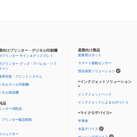
産業向け製品
業向けプリンター・デジタル印刷機
産業用ロボット
判プリンター サイン＆ディスプレイ
スマート振動センサー
判プリンター グッズ・アパレル・ソフ
サイン
部品成形ソリューション
務用写真・プリントシステム
<インクジェットソリューション
ジタルラベル印刷機
>
ジタル捺染機
インクジェットヘッド
インクジェットによるものづくり
耗品
リンター消耗品
<マイクロデバイス>
プリンター製品情報
半導体
水晶デバイス
ロジェクター
センシングデバイス