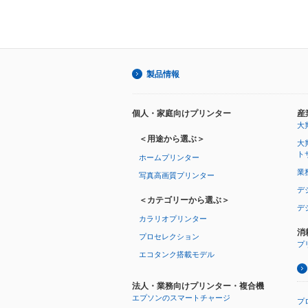
製品情報
個人・家庭向けプリンター
産
大
＜用途から選ぶ＞
大
ト
ホームプリンター
業
写真高画質プリンター
デ
＜カテゴリーから選ぶ＞
デ
カラリオプリンター
消
プロセレクション
プ
エコタンク搭載モデル
法人・業務向けプリンター・複合機
エプソンのスマートチャージ
プ