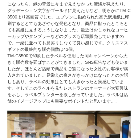
になったら、緑の背景に今まで見えなかった濃淡が見えたり、
グラデーション文字がゴールドに見えたりなど、明らかにTM-C
3500より高画質でした。エプソンに勧められた高光沢用紙に印
刷するととてもあざやかな発色となり、商品に貼ったところと
ても高級に見えるようになりました。最近はおしゃれなコーヒ
ーカップやタンブラーなどのグッズも店頭販売していますの
で、一緒に並べても見劣りしなくて良い感じです。クリスマス
ギフトの最終的な販売個数は43個。
TM-C3500で印刷したラベルを使用した同キャンペーンから大
きく販売数を延ばすことができました。SNS広告なども使いま
したが、ほとんど店頭で商品をご覧になった女性のお客様が購
入されていました。見栄えの良さがきっかけになったとのお話
しもあり、ラベルの効果はとても大きかったと実感していま
す。そしてこのラベルを見たレストランのオーナーが大変興味
を示し、ラベルプリンターを欲しがっていました。ラベルは店
舗のイメージアップにも重要なポイントだと思います。」