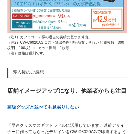
（注1）カフェコーデ様の過去の実績に基づき算出。
（注2）CW-C6020AG コスト算出条件 印字品質：きれい 印刷枚数：300
枚/日、100枚/job カット間隔：1枚毎
（注）価格は税別です。
導入後のご感想
店舗イメージアップになり、他業者からも注目
高級グッズと並べても見劣りしない
「早速クリスマスギフトラベルに活用しています。以前デザイ
ナーに作ってもらったデザインをCW-C6020AGで印刷するよう