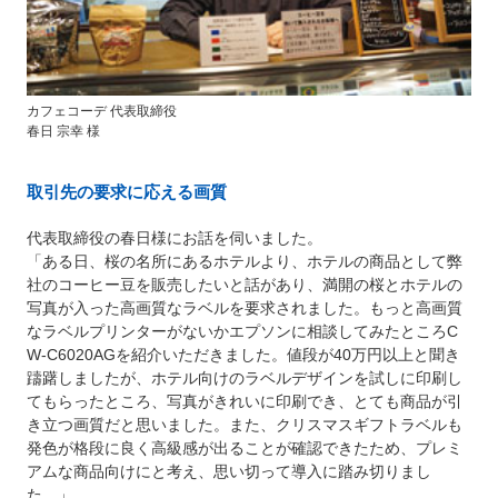
カフェコーデ 代表取締役
春日 宗幸 様
取引先の要求に応える画質
代表取締役の春日様にお話を伺いました。
「ある日、桜の名所にあるホテルより、ホテルの商品として弊
社のコーヒー豆を販売したいと話があり、満開の桜とホテルの
写真が入った高画質なラベルを要求されました。もっと高画質
なラベルプリンターがないかエプソンに相談してみたところC
W-C6020AGを紹介いただきました。値段が40万円以上と聞き
躊躇しましたが、ホテル向けのラベルデザインを試しに印刷し
てもらったところ、写真がきれいに印刷でき、とても商品が引
き立つ画質だと思いました。また、クリスマスギフトラベルも
発色が格段に良く高級感が出ることが確認できたため、プレミ
アムな商品向けにと考え、思い切って導入に踏み切りまし
た。」