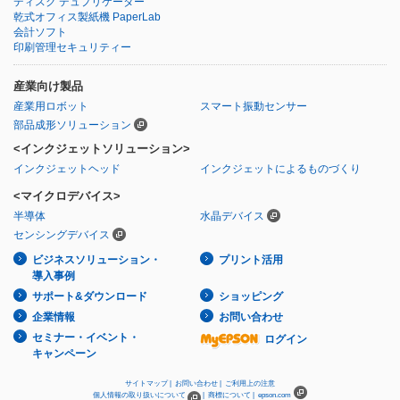
ディスク デュプリケーター
乾式オフィス製紙機 PaperLab
会計ソフト
印刷管理セキュリティー
産業向け製品
産業用ロボット
スマート振動センサー
部品成形ソリューション
<インクジェットソリューション>
インクジェットヘッド
インクジェットによるものづくり
<マイクロデバイス>
半導体
水晶デバイス
センシングデバイス
ビジネスソリューション・
プリント活用
導入事例
サポート&ダウンロード
ショッピング
企業情報
お問い合わせ
セミナー・イベント・
ログイン
キャンペーン
サイトマップ |
お問い合わせ |
ご利用上の注意
個人情報の取り扱いについて
|
商標について |
epson.com