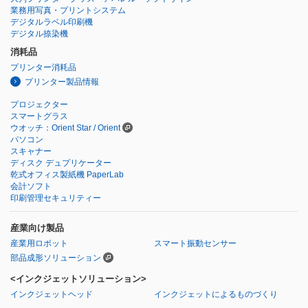
業務用写真・プリントシステム
デジタルラベル印刷機
デジタル捺染機
消耗品
プリンター消耗品
プリンター製品情報
プロジェクター
スマートグラス
ウオッチ：Orient Star / Orient
パソコン
スキャナー
ディスク デュプリケーター
乾式オフィス製紙機 PaperLab
会計ソフト
印刷管理セキュリティー
産業向け製品
産業用ロボット
スマート振動センサー
部品成形ソリューション
<インクジェットソリューション>
インクジェットヘッド
インクジェットによるものづくり