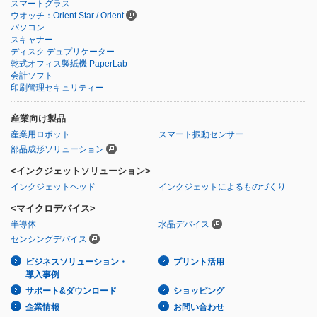
スマートグラス
ウオッチ：Orient Star / Orient
パソコン
スキャナー
ディスク デュプリケーター
乾式オフィス製紙機 PaperLab
会計ソフト
印刷管理セキュリティー
産業向け製品
産業用ロボット
スマート振動センサー
部品成形ソリューション
<インクジェットソリューション>
インクジェットヘッド
インクジェットによるものづくり
<マイクロデバイス>
半導体
水晶デバイス
センシングデバイス
ビジネスソリューション・
プリント活用
導入事例
サポート&ダウンロード
ショッピング
企業情報
お問い合わせ