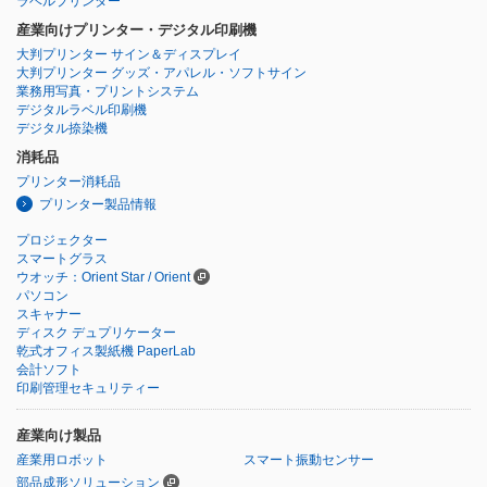
ラベルプリンター
産業向けプリンター・デジタル印刷機
大判プリンター サイン＆ディスプレイ
大判プリンター グッズ・アパレル・ソフトサイン
業務用写真・プリントシステム
デジタルラベル印刷機
デジタル捺染機
消耗品
プリンター消耗品
プリンター製品情報
プロジェクター
スマートグラス
ウオッチ：Orient Star / Orient
パソコン
スキャナー
ディスク デュプリケーター
乾式オフィス製紙機 PaperLab
会計ソフト
印刷管理セキュリティー
産業向け製品
産業用ロボット
スマート振動センサー
部品成形ソリューション