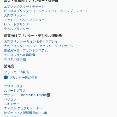
法人・業務向けプリンター・複合機
エプソンのスマートチャージ
ビジネスプリンター
（インクジェット・ページプリンター）
大判プリンター
ドットインパクトプリンター
レシートプリンター
ラベルプリンター
産業向けプリンター・デジタル印刷機
大判プリンター サイン＆ディスプレイ
大判プリンター グッズ・アパレル・ソフトサイン
業務用写真・プリントシステム
デジタルラベル印刷機
デジタル捺染機
消耗品
プリンター消耗品
プリンター製品情報
プロジェクター
スマートグラス
ウオッチ：Orient Star / Orient
パソコン
スキャナー
ディスク デュプリケーター
乾式オフィス製紙機 PaperLab