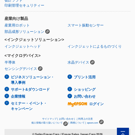
会計ソフト
印刷管理セキュリティー
産業向け製品
産業用ロボット
スマート振動センサー
部品成形ソリューション
<インクジェットソリューション>
インクジェットヘッド
インクジェットによるものづくり
<マイクロデバイス>
半導体
水晶デバイス
センシングデバイス
ビジネスソリューション・
プリント活用
導入事例
サポート&ダウンロード
ショッピング
企業情報
お問い合わせ
セミナー・イベント・
ログイン
キャンペーン
サイトマップ |
お問い合わせ |
ご利用上の注意
個人情報の取り扱いについて
|
商標について |
epson.com
© Seiko Epson Corp. / Epson Sales Japan Corp.
2026