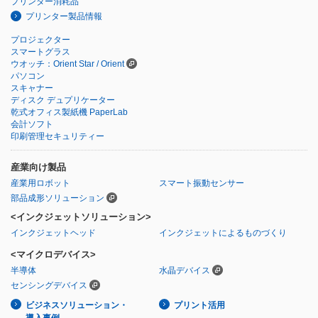
プリンター消耗品
プリンター製品情報
プロジェクター
スマートグラス
ウオッチ：Orient Star / Orient
パソコン
スキャナー
ディスク デュプリケーター
乾式オフィス製紙機 PaperLab
会計ソフト
印刷管理セキュリティー
産業向け製品
産業用ロボット
スマート振動センサー
部品成形ソリューション
<インクジェットソリューション>
インクジェットヘッド
インクジェットによるものづくり
<マイクロデバイス>
半導体
水晶デバイス
センシングデバイス
ビジネスソリューション・
プリント活用
導入事例