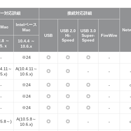
ー対応詳細
接続対応詳細
Intelベース
Mac
Mac
Net
USB 2.0
USB 3.0
USB
Hi-
Super-
FireWire
Speed
Speed
2.8 ～
10.4.4 ～
.5.ｘ
10.6.x
※24
◎
◎
◎
-
-
.4.11～
A(10.4.11～
◎
◎
-
-
5.x)
10.6.x)
※24
◎
◎
◎
-
-
※24
◎
◎
◎
-
-
※24
◎
◎
◎
-
-
A(10.5.8～
.5.8～)
◎
◎
-
-
10.6.x)