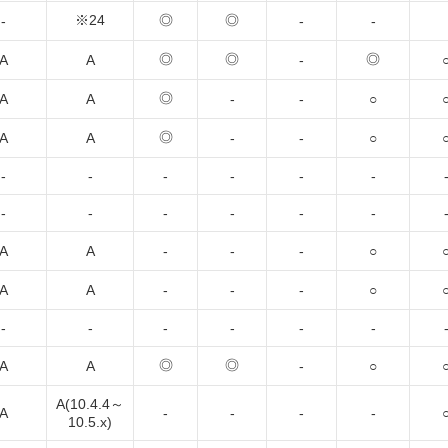
※24
◎
◎
-
-
-
◎
◎
◎
A
A
-
◎
A
A
-
-
○
◎
A
A
-
-
○
-
-
-
-
-
-
-
-
-
-
-
-
A
A
-
-
-
○
A
A
-
-
-
○
-
-
-
-
-
-
◎
◎
A
A
-
○
A(10.4.4～
A
-
-
-
-
10.5.x)