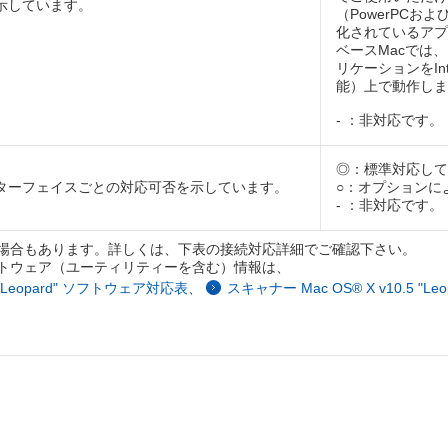
示しています。
（PowerPCおよ
化されているアプ
ベースMacでは、R
リケーションをIn
能）上で動作しま
- ：非対応です。
◎：標準対応して
ターフェイスごとの対応可否を示しています。
○：オプションに
- ：非対応です。
場合もあります。詳しくは、下表の接続対応詳細でご確認下さい。
トウェア（ユーティリティーを含む）情報は、
ow Leopard" ソフトウェア対応表
、
スキャナー Mac OS® X v10.5 "