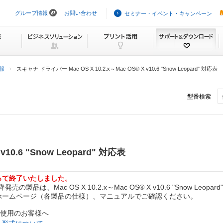
グループ情報
お問い合わせ
セミナー・イベント・キャンペーン
ナ
ビ
ゲ
ー
シ
ョ
ン
報
スキャナ ドライバー Mac OS X 10.2.x～Mac OS® X v10.6 "Snow Leopard" 対応表
を
ス
キ
型番検索
ッ
プ
 v10.6 "Snow Leopard" 対応表
もって終了いたしました。
品は、Mac OS X 10.2.x～Mac OS® X v10.6 "Snow Leo
ホームページ（各製品の仕様）、マニュアルでご確認ください。
rd"をご使用のお客様へ