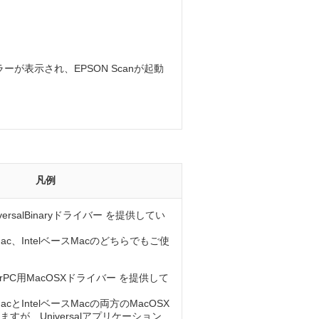
が表示され、EPSON Scanが起動
凡例
iversalBinaryドライバー を提供してい
Mac、IntelベースMacのどちらでもご使
owerPC用MacOSXドライバー を提供して
acとIntelベースMacの両方のMacOSX
すが、Universalアプリケーション