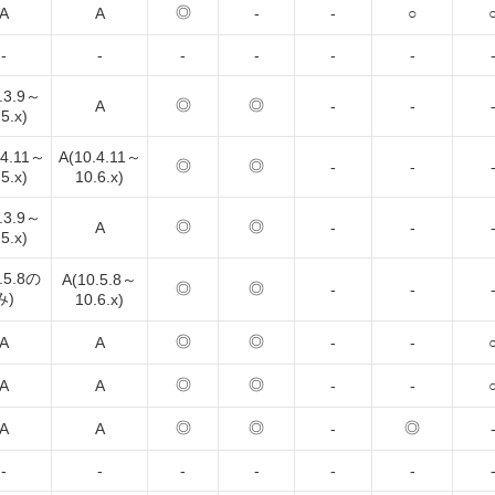
◎
A
A
-
-
○
-
-
-
-
-
-
.3.9～
◎
◎
A
-
-
5.x)
.4.11～
A(10.4.11～
◎
◎
-
-
5.x)
10.6.x)
.3.9～
◎
◎
A
-
-
5.x)
.5.8の
A(10.5.8～
◎
◎
-
-
み)
10.6.x)
◎
◎
A
A
-
-
◎
◎
A
A
-
-
◎
◎
◎
A
A
-
-
-
-
-
-
-