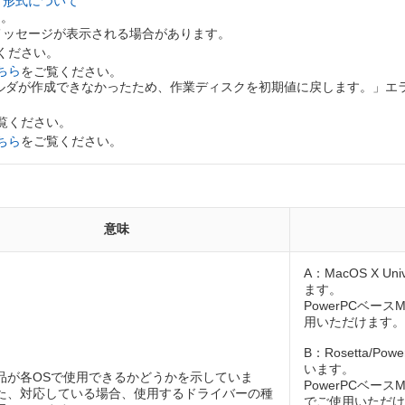
ト形式について
ん。
するメッセージが表示される場合があります。
ください。
ちら
をご覧ください。
フォルダが作成できなかったため、作業ディスクを初期値に戻します。」エラー
覧ください。
ちら
をご覧ください。
意味
A：MacOS X Un
ます。
PowerPCベース
用いただけます。
B：Rosetta/P
います。
品が各OSで使用できるかどうかを示していま
PowerPCベースM
た、対応している場合、使用するドライバーの種
でご使用いただけま