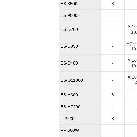
ES-8500
B
ES-9000H
-
A(10
ES-D200
-
10.
A(10
ES-D350
-
10.
A(10
ES-D400
-
10.
A(10
ES-G11000
-
ES-H300
B
ES-H7200
-
F-3200
B
FF-680W
-