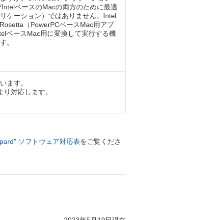
びIntelベースのMacの両方のために最適
リケーション）ではありません。Intel
osetta（PowerPCベースMac用アプ
telベースMac用に変換して実行する機
す。
います。
より対応します。
Leopard" ソフトウェア対応表
をご覧くださ
2023年5月19日現在