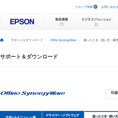
グループ情報
お問い合わ
ナ
ビ
ゲ
ー
シ
ョ
ン
を
サポート＆ダウンロード
Offirio SynergyWare
困ったとき・使い方・操
ス
キ
ッ
サポート＆ダウンロード
プ
印