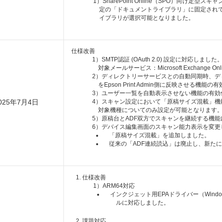
1）SharePoint Online（SPO）向け
定の「ドキュメントライブラリ」に固定され
イブラリが選択可能となりました。
仕様改善
1）SMTP認証 (OAuth 2.0) 設定に対応しました
対象メールサービス：Microsoft Exchange Online /
2）ディレクトリーサービスとの自動同期時、デ
をEpson Print Admin側に反映させる機
3）ユーザー一覧を自動表示させない機能の有効
025年7月4日
4）スキャン設定において「原稿サイズ混載」機
対象機種についてのみ設定が可能となります
5）原稿台とADF双方でスキャンを継続する機
6）デバイス編集画面のスキャン能力表示を変更
「原稿サイズ混載」を追加しました。
従来の「ADF連続読込」は廃止し、新た
仕様改善
1）ARM64対応
インクジェット用EPAドライバー（Window
ルに対応しました。
課題対応