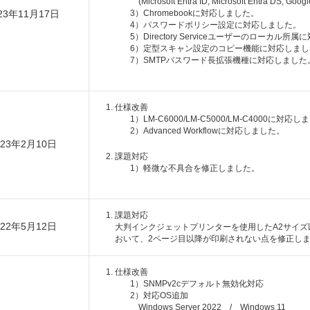
(Microsoft Entra ID, Microsoft Entra DS, Go
23年11月17日
3）Chromebookに対応しました。
4）パスワードポリシー設定に対応しました。
5）Directory Serviceユーザーのローカル所
6）定型スキャン設定のコピー機能に対応しまし
7）SMTPパスワード長拡張機種に対応しました
仕様改善
1）LM-C6000/LM-C5000/LM-C4000に対応
2）Advanced Workflowに対応しました。
023年2月10日
課題対応
1）軽微な不具合を修正しました。
課題対応
022年5月12日
大判インクジェットプリンターを使用したA2サイズ
おいて、2ページ目以降が印刷されない点を修正し
仕様改善
1）SNMPv2cデフォルト無効化対応
2）対応OS追加
Windows Server 2022 / Windows 11