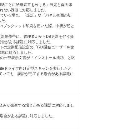
「用紙ごとに給紙装置を分ける」設定と両面印
されない課題に対応しました。
属している場合、「認証」や「パネル画面の切
した。
robatのブックレット印刷を用いた際、中折が逆と
更新動作中に、管理者UIからDB更新を伴う操
場合がある課題に対応しました。
トの定期配信設定の「FAX受信ユーザーを含
課題に対応しました。
ーラーの一部表示文言が「インストール成功」と区
。
Googleドライブ向け定型スキャンを実行したと
していても、認証が完了する場合がある課題に
み込みが発生する場合がある課題に対応しまし
る場合がある課題に対応しました。