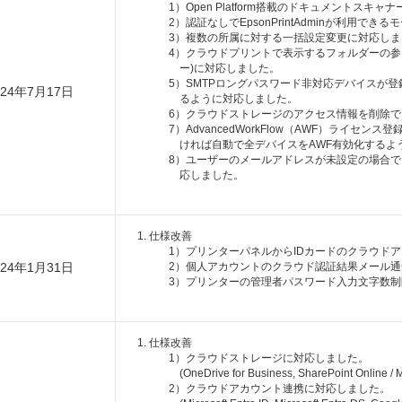
1）Open Platform搭載のドキュメントスキ
2）認証なしでEpsonPrintAdminが利用で
3）複数の所属に対する一括設定変更に対応しま
4）クラウドプリントで表示するフォルダーの参
ー)に対応しました。
5）SMTPロングパスワード非対応デバイスが
024年7月17日
るように対応しました。
6）クラウドストレージのアクセス情報を削除
7）AdvancedWorkFlow（AWF）ライセ
ければ自動で全デバイスをAWF有効化するよ
8）ユーザーのメールアドレスが未設定の場合
応しました。
仕様改善
1）プリンターパネルからIDカードのクラウド
024年1月31日
2）個人アカウントのクラウド認証結果メール
3）プリンターの管理者パスワード入力文字数
仕様改善
1）クラウドストレージに対応しました。
(OneDrive for Business, SharePoint Online / 
2）クラウドアカウント連携に対応しました。