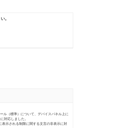
さい。
ャンtoメール（標準）について、デバイスパネル上に
除に対応しました。
Iに表示される制限に関する文言の非表示に対