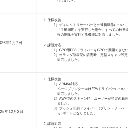
応しました。
仕様改善
1）ディレクトリサーバーとの連携動作につい
「手動同期」を実行した場合、すべての検索
報の削除を実行する機能に対応しました。
026年1月7日
課題対応
1）GPO用EPAドライバーをGPOで展開でき
2）オランダ語表記の設定時、定型スキャン設
対応しました。
仕様改善
1）ARM64対応
ページプリンター向けEPAドライバーについて、A
対応しました。
2）AWFでのスキャン時、ユーザーが指定の範
ました。
3）プッシュ印刷ドライバー（プリントサーバー
025年12月2日
ら3ポートとなりました。
課題対応