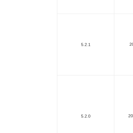
2
5.2.1
2
5.2.0