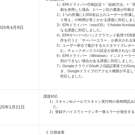
1）EPAドライバー印刷設定 >「給紙方法」>
刷を併用した場合、1ページ目の裏面が印刷
2）1つの所属に1,000名以上のユーザーが所
り替え」の時間が長くかかる課題に対応しま
3）EPAドライバー（macOS）でAdobe Ac
025年4月9日
なる課題に対応しました。
4）EPAサーバーのバックグラウンド処理でDB
作を行うと「サーバーエラー」が表示される
5）ユーザー単位で集計するカスタマイズレポー
む」チェックボックスの設定が反映されない
6）EPAドライバー（Windows）インスト
別ができない場合がある課題に対応しました
7）GoogleクラウドOAuth 2.0認証環境での
き、Googleドライブのアクセス権限が不足
対応しました。
課題対応
1）スキャンtoメールでスキャン実行時の長時間読
025年1月21日
た。
2）登録デバイスでトークン不一致エラーが発生す
仕様改善