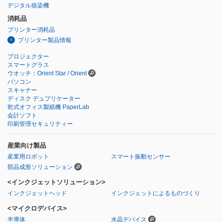
デジタル捺染機
消耗品
プリンター消耗品
プリンター製品情報
プロジェクター
スマートグラス
ウオッチ：Orient Star / Orient
パソコン
スキャナー
ディスク デュプリケーター
乾式オフィス製紙機 PaperLab
会計ソフト
印刷管理セキュリティー
産業向け製品
産業用ロボット
スマート振動センサー
部品成形ソリューション
<インクジェットソリューション>
インクジェットヘッド
インクジェットによるものづくり
<マイクロデバイス>
半導体
水晶デバイス