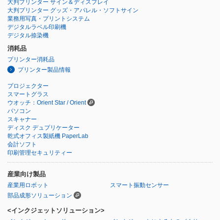
大判プリンター サイン＆ディスプレイ
大判プリンター グッズ・アパレル・ソフトサイン
業務用写真・プリントシステム
デジタルラベル印刷機
デジタル捺染機
消耗品
プリンター消耗品
プリンター製品情報
プロジェクター
スマートグラス
ウオッチ：Orient Star / Orient
パソコン
スキャナー
ディスク デュプリケーター
乾式オフィス製紙機 PaperLab
会計ソフト
印刷管理セキュリティー
産業向け製品
産業用ロボット
スマート振動センサー
部品成形ソリューション
<インクジェットソリューション>