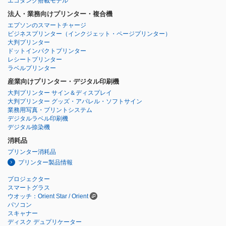
エコタンク搭載モデル
法人・業務向けプリンター・複合機
エプソンのスマートチャージ
ビジネスプリンター
（インクジェット・ページプリンター）
大判プリンター
ドットインパクトプリンター
レシートプリンター
ラベルプリンター
産業向けプリンター・デジタル印刷機
大判プリンター サイン＆ディスプレイ
大判プリンター グッズ・アパレル・ソフトサイン
業務用写真・プリントシステム
デジタルラベル印刷機
デジタル捺染機
消耗品
プリンター消耗品
プリンター製品情報
プロジェクター
スマートグラス
ウオッチ：Orient Star / Orient
パソコン
スキャナー
ディスク デュプリケーター