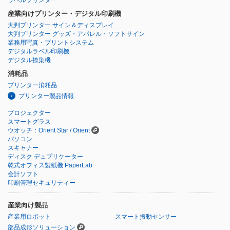
産業向けプリンター・デジタル印刷機
大判プリンター サイン＆ディスプレイ
大判プリンター グッズ・アパレル・ソフトサイン
業務用写真・プリントシステム
デジタルラベル印刷機
デジタル捺染機
消耗品
プリンター消耗品
プリンター製品情報
プロジェクター
スマートグラス
ウオッチ：Orient Star / Orient
パソコン
スキャナー
ディスク デュプリケーター
乾式オフィス製紙機 PaperLab
会計ソフト
印刷管理セキュリティー
産業向け製品
産業用ロボット
スマート振動センサー
部品成形ソリューション