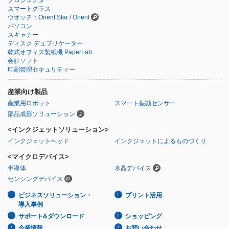
プロジェクター
スマートグラス
ウオッチ：Orient Star / Orient
パソコン
スキャナー
ディスク デュプリケーター
乾式オフィス製紙機 PaperLab
会計ソフト
印刷管理セキュリティー
産業向け製品
産業用ロボット
スマート振動センサー
部品成形ソリューション
<インクジェットソリューション>
インクジェットヘッド
インクジェットによるものづくり
<マイクロデバイス>
半導体
水晶デバイス
センシングデバイス
ビジネスソリューション・
プリント活用
導入事例
サポート&ダウンロード
ショッピング
企業情報
お問い合わせ